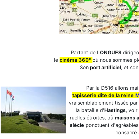
Partant de
LONGUES
dirige
le
cinéma 360°
où nous sommes plong
Son
port artificiel
, et so
Par la D516 allons ma
tapisserie dite de la reine
M
vraisemblablement tissée par
la bataille d'
Hastings
, voi
ruelles étroites, où
maisons 
siècle
ponctuent d'agréables 
consacré à