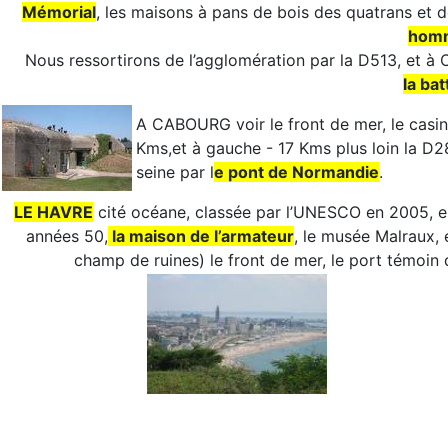
Mémorial
, les maisons à pans de bois des quatrans et d
hom
Nous ressortirons de l’agglomération par la D513, et
la bat
A CABOURG voir le front de mer, le casi
Kms,et à gauche - 17 Kms plus loin la D28
seine par l
e pont de Normandie
.
LE HAVRE
cité océane, classée par l’UNESCO en 2005, en
années 50,
la maison de l’armateur
, le musée Malraux,
champ de ruines) le front de mer, le port témoi