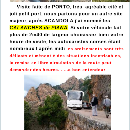
Visite faite de PORTO, très agréable cité et
joli petit port, nous partons pour un autre site
majeur, après SCANDOLA j'ai nommé les
CALANCHES de PIANA
. Si votre véhicule fait
plus de 2m40 de largeur choisissez bien votre
heure de visite, les autocaristes corses étant
nombreux l'après-midi
les croisements sont très
délicats et mènent è des situations inextricables,
la remise en libre circulation de la route peut
demander des heures.......a bon entendeur