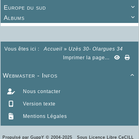
Europe du sud

Albums

Vous êtes ici :
Accueil
»
Uzès 30- Olargues 34
Imprimer la page...
Webmaster - Infos

Nous contacter
Version texte
Mentions Légales
Propulsé par GuppY
© 2004-2025
Sous Licence Libre CeCILL