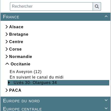
France

Alsace
Bretagne
Centre
Corse
Normandie
Occitanie
En Aveyron (12)
En suivant le canal du midi
Uzès 30- Olargues 34
PACA
Europe du nord

Europe centrale
