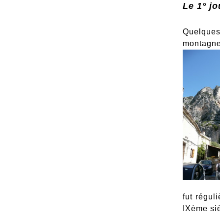
Le 1° jo
Quelques
montagne 
fut régul
IXème siè