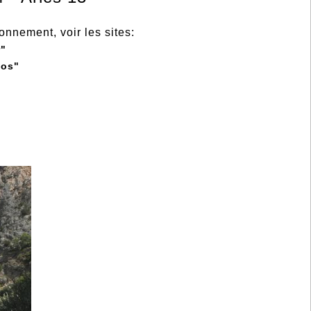
ionnement, voir les sites:
r"
fos"