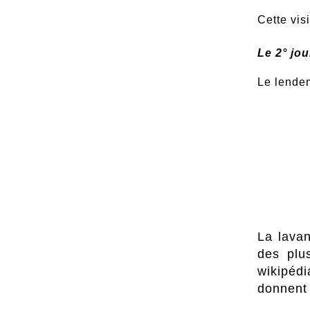
Cette vis
Le 2° jou
Le lendem
La lava
des plu
wikipédi
donnent 