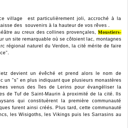
e village est particulièrement joli, accroché à la
laisse des souvenirs à la hauteur de vos rêves
.
héâtre au creux des collines provençales,
Moustiers-
 sur un site remarquable où se côtoient lac, montagnes
 régional naturel du Verdon, la cité mérite de faire
ce".
Rietz devient un évêché et prend alors le nom de
ec un "s" en plus indiquant que plusieurs monastères
oines venus des îles de Lerins pour évangéliser la
es de Tuf de Saint-Maurin à proximité de la cité. Ils
paysans qui constituèrent la première communauté
iques furent ainsi créés. Plus tard, cette communauté
ncs, les Wisigoths, les Vikings puis les Sarrasins
au