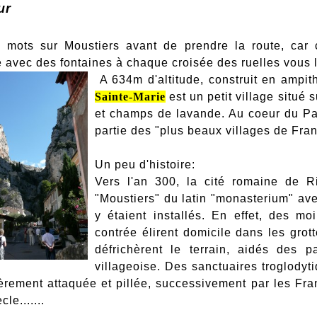
ur
 mots sur Moustiers avant de prendre la route, car c
avec des fontaines à chaque croisée des ruelles vous 
A 634m d'altitude, construit en ampit
Sainte-Marie
est un petit village situé
et champs de lavande. Au coeur du Parc
partie des "plus beaux villages de Fran
Un peu d'histoire:
Vers l'an 300, la cité romaine de 
"Moustiers" du latin "monasterium" av
y étaient installés. En effet, des m
contrée élirent domicile dans les grott
défrichèrent le terrain, aidés des 
villageoise. Des sanctuaires troglodyt
ièrement attaquée et pillée, successivement par les Fra
cle.
......