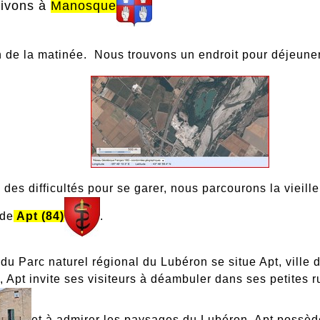
rivons à
Manosque
in de la matinée. Nous trouvons un endroit pour déjeuners
 des difficultés pour se garer, nous parcourons la vieill
 de
Apt (84)
.
du Parc naturel régional du Lubéron se situe Apt, ville
 Apt invite ses visiteurs à déambuler dans ses petites rue
et à admirer les paysages du Lubéron. Apt possède 